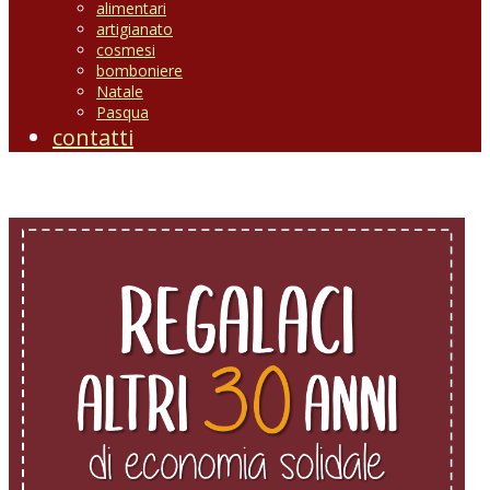
alimentari
artigianato
cosmesi
bomboniere
Natale
Pasqua
contatti