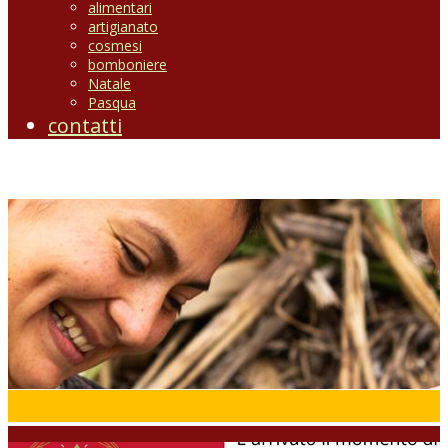
alimentari
artigianato
cosmesi
bomboniere
Natale
Pasqua
contatti