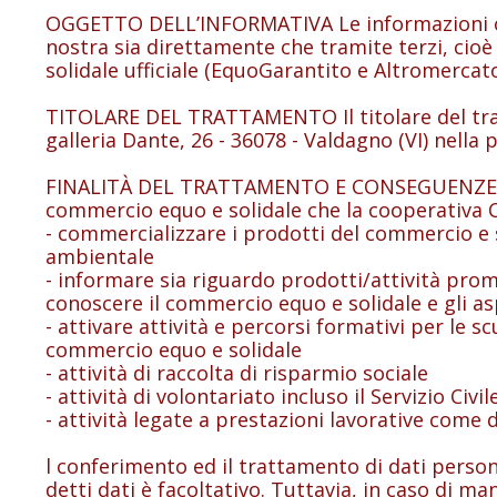
OGGETTO DELL’INFORMATIVA Le informazioni ogg
nostra sia direttamente che tramite terzi, cioè
solidale ufficiale (EquoGarantito e Altromercat
TITOLARE DEL TRATTAMENTO Il titolare del tra
galleria Dante, 26 - 36078 - Valdagno (VI) nell
FINALITÀ DEL TRATTAMENTO E CONSEGUENZE IN CAS
commercio equo e solidale che la cooperativa
- commercializzare i prodotti del commercio e s
ambientale
- informare sia riguardo prodotti/attività promo
conoscere il commercio equo e solidale e gli as
- attivare attività e percorsi formativi per le 
commercio equo e solidale
- attività di raccolta di risparmio sociale
- attività di volontariato incluso il Servizio Civi
- attività legate a prestazioni lavorative come 
l conferimento ed il trattamento di dati personal
detti dati è facoltativo. Tuttavia, in caso di m