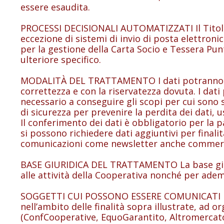
essere esaudita.
PROCESSI DECISIONALI AUTOMATIZZATI Il Titolare
eccezione di sistemi di invio di posta elettron
per la gestione della Carta Socio e Tessera Punt
ulteriore specifico.
MODALITÀ DEL TRATTAMENTO I dati potranno esse
correttezza e con la riservatezza dovuta. I dat
necessario a conseguire gli scopi per cui sono s
di sicurezza per prevenire la perdita dei dati, u
Il conferimento dei dati è obbligatorio per la pa
si possono richiedere dati aggiuntivi per finali
comunicazioni come newsletter anche commercia
BASE GIURIDICA DEL TRATTAMENTO La base giuridi
alle attività della Cooperativa nonché per ade
SOGGETTI CUI POSSONO ESSERE COMUNICATI I DA
nell’ambito delle finalità sopra illustrate, ad or
(ConfCooperative, EquoGarantito, Altromercato 