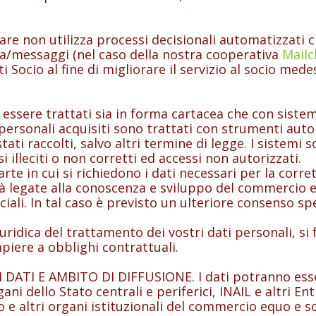
 non utilizza processi decisionali automatizzati ch
ica/messaggi (nel caso della nostra cooperativa
Mail
i Socio al fine di migliorare il servizio al socio me
re trattati sia in forma cartacea che con sistemi
i personali acquisiti sono trattati con strumenti au
tati raccolti, salvo altri termine di legge. I sistem
si illeciti o non corretti ed accessi non autorizzati.
rte in cui si richiedono i dati necessari per la corret
tà legate alla conoscenza e sviluppo del commercio equ
li. In tal caso è previsto un ulteriore consenso s
ca del trattamento dei vostri dati personali, si fo
mpiere a obblighi contrattuali.
TI E AMBITO DI DIFFUSIONE. I dati potranno esse
gani dello Stato centrali e periferici, INAIL e altri En
e altri organi istituzionali del commercio equo e so