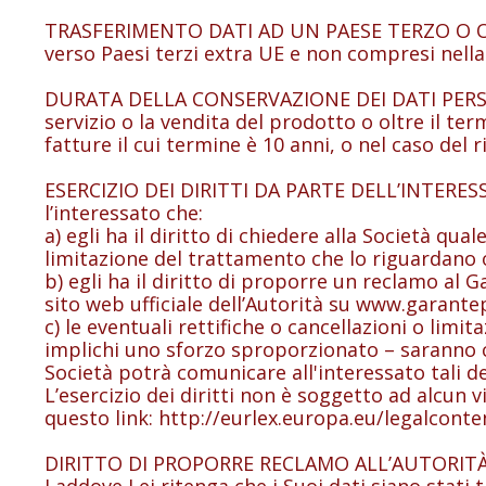
TRASFERIMENTO DATI AD UN PAESE TERZO O ORG
verso Paesi terzi extra UE e non compresi nella
DURATA DELLA CONSERVAZIONE DEI DATI PERSONALI
servizio o la vendita del prodotto o oltre il ter
fatture il cui termine è 10 anni, o nel caso de
ESERCIZIO DEI DIRITTI DA PARTE DELL’INTERESSATO
l’interessato che:
a) egli ha il diritto di chiedere alla Società qual
limitazione del trattamento che lo riguardano o
b) egli ha il diritto di proporre un reclamo al 
sito web ufficiale dell’Autorità su www.garantep
c) le eventuali rettifiche o cancellazioni o limit
implichi uno sforzo sproporzionato – saranno co
Società potrà comunicare all'interessato tali de
L’esercizio dei diritti non è soggetto ad alcun v
questo link: http://eurlex.europa.eu/legalc
DIRITTO DI PROPORRE RECLAMO ALL’AUTORIT