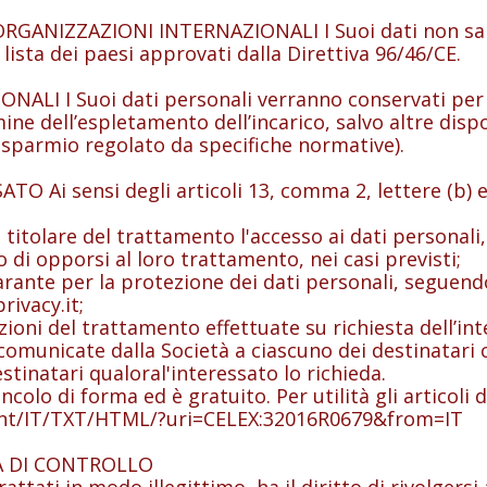
ANIZZAZIONI INTERNAZIONALI I Suoi dati non sara
 lista dei paesi approvati dalla Direttiva 96/46/CE.
 I Suoi dati personali verranno conservati per il
mine dell’espletamento dell’incarico, salvo altre disp
l risparmio regolato da specifiche normative).
 Ai sensi degli articoli 13, comma 2, lettere (b) e 
e titolare del trattamento l'accesso ai dati personali, 
 di opporsi al loro trattamento, nei casi previsti;
Garante per la protezione dei dati personali, seguend
rivacy.it;
azioni del trattamento effettuate su richiesta dell’int
municate dalla Società a ciascuno dei destinatari cu
stinatari qualoral'interessato lo richieda.
incolo di forma ed è gratuito. Per utilità gli articol
ontent/IT/TXT/HTML/?uri=CELEX:32016R0679&from=IT
À DI CONTROLLO