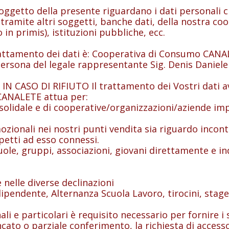
etto della presente riguardano i dati personali c
 tramite altri soggetti, banche dati, della nostra co
o in primis), istituzioni pubbliche, ecc.
ttamento dei dati è: Cooperativa di Consumo CANA
a persona del legale rappresentante Sig. Denis Dani
O DI RIFIUTO Il trattamento dei Vostri dati avvien
 CANALETE attua per:
olidale e di cooperative/organizzazioni/aziende imp
zionali nei nostri punti vendita sia riguardo incontr
petti ad esso connessi.
scuole, gruppi, associazioni, giovani direttamente e i
le nelle diverse declinazioni
dipendente, Alternanza Scuola Lavoro, tirocini, stage
i e particolari è requisito necessario per fornire i se
ancato o parziale conferimento, la richiesta di access