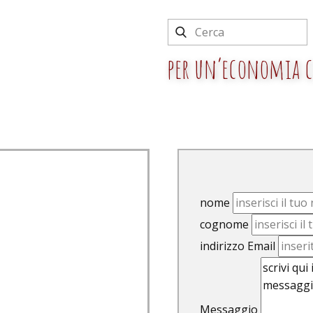
per un’economia ch
a facciamo
partecipa
sostienici
nome
cognome
indirizzo Email
Messaggio