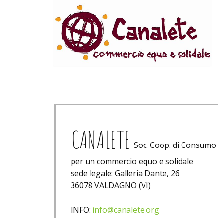
Home
chi siamo
cos
CANALETE
Soc. Coop. di Consumo
per un commercio equo e solidale
sede legale: Galleria Dante, 26
36078 VALDAGNO (VI)
INFO:
info@canalete.org